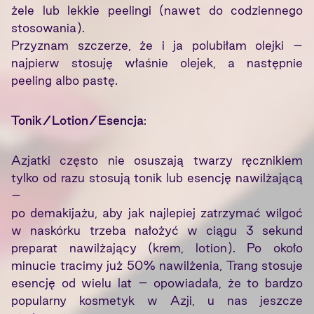
żele lub lekkie peelingi (nawet do codziennego
stosowania).
Przyznam szczerze, że i ja polubiłam olejki –
najpierw stosuję właśnie olejek, a następnie
peeling albo pastę.
Tonik/Lotion/Esencja
:
Azjatki często nie osuszają twarzy ręcznikiem
tylko od razu stosują tonik lub esencję nawilżającą
–
po demakijażu, aby jak najlepiej zatrzymać wilgoć
w naskórku trzeba nałożyć w ciągu 3 sekund
preparat nawilżający (krem, lotion). Po około
minucie tracimy już 50% nawilżenia, Trang stosuje
esencję od wielu lat – opowiadała, że to bardzo
popularny kosmetyk w Azji, u nas jeszcze