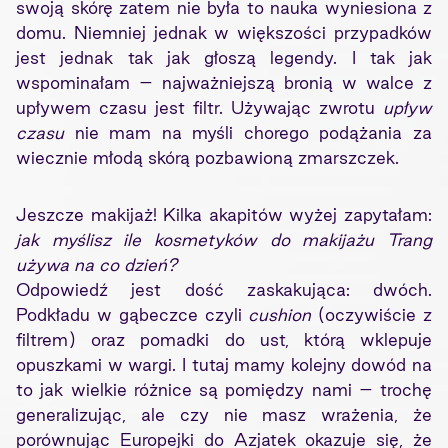
swoją skórę zatem nie była to nauka wyniesiona z
domu. Niemniej jednak w większości przypadków
jest jednak tak jak głoszą legendy. I tak jak
wspominałam – najważniejszą bronią w walce z
upływem czasu jest filtr. Używając zwrotu
upływ
czasu
nie mam na myśli chorego podążania za
wiecznie młodą skórą pozbawioną zmarszczek.
Jeszcze makijaż! Kilka akapitów wyżej zapytałam:
jak myślisz ile kosmetyków do makijażu Trang
używa na co dzień?
Odpowiedź jest dość zaskakująca: dwóch.
Podkładu w gąbeczce czyli
cushion
(oczywiście z
filtrem) oraz pomadki do ust, którą wklepuje
opuszkami w wargi. I tutaj mamy kolejny dowód na
to jak wielkie różnice są pomiędzy nami – trochę
generalizując, ale czy nie masz wrażenia, że
porównując Europejki do Azjatek okazuje się, że