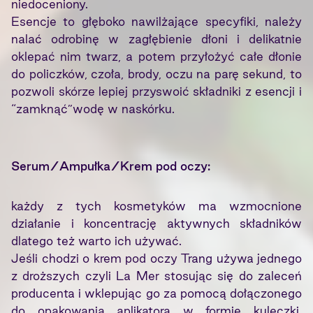
niedoceniony.
Esencje to głęboko nawilżające specyfiki, należy
nalać odrobinę w zagłębienie dłoni i delikatnie
oklepać nim twarz, a potem przyłożyć całe dłonie
do policzków, czoła, brody, oczu na parę sekund, to
pozwoli skórze lepiej przyswoić składniki z esencji i
“zamknąć”wodę w naskórku.
Serum/Ampułka/Krem pod oczy:
każdy z tych kosmetyków ma wzmocnione
działanie i koncentrację aktywnych składników
dlatego też warto ich używać.
Jeśli chodzi o krem pod oczy Trang używa jednego
z droższych czyli La Mer stosując się do zaleceń
producenta i wklepując go za pomocą dołączonego
do opakowania aplikatora w formie kuleczki.