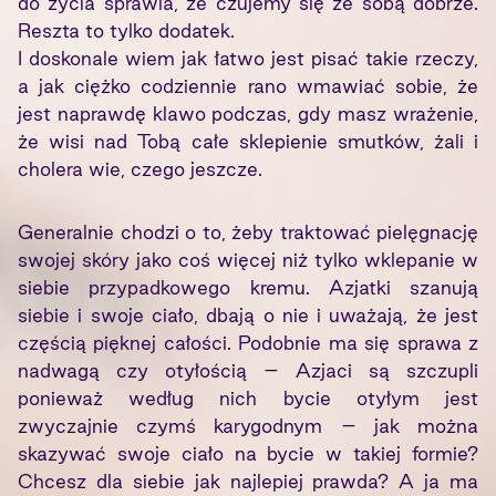
do życia sprawia, że czujemy się ze sobą dobrze.
Reszta to tylko dodatek.
I doskonale wiem jak łatwo jest pisać takie rzeczy,
a jak ciężko codziennie rano wmawiać sobie, że
jest naprawdę klawo podczas, gdy masz wrażenie,
że wisi nad Tobą całe sklepienie smutków, żali i
cholera wie, czego jeszcze.
Generalnie chodzi o to, żeby traktować pielęgnację
swojej skóry jako coś więcej niż tylko wklepanie w
siebie przypadkowego kremu. Azjatki szanują
siebie i swoje ciało, dbają o nie i uważają, że jest
częścią pięknej całości. Podobnie ma się sprawa z
nadwagą czy otyłością – Azjaci są szczupli
ponieważ według nich bycie otyłym jest
zwyczajnie czymś karygodnym – jak można
skazywać swoje ciało na bycie w takiej formie?
Chcesz dla siebie jak najlepiej prawda? A ja ma