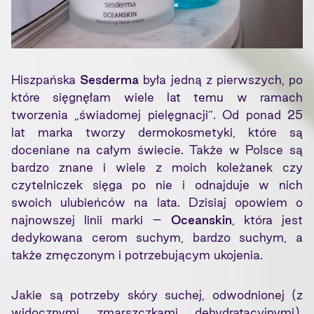
Hiszpańska
Sesderma
była jedną z pierwszych, po
które sięgnęłam wiele lat temu w ramach
tworzenia „świadomej pielęgnacji”. Od ponad 25
lat marka tworzy dermokosmetyki, które są
doceniane na całym świecie. Także w Polsce są
bardzo znane i wiele z moich koleżanek czy
czytelniczek sięga po nie i odnajduje w nich
swoich ulubieńców na lata. Dzisiaj opowiem o
najnowszej linii marki –
Oceanskin
, która jest
dedykowana cerom suchym, bardzo suchym, a
także zmęczonym i potrzebującym ukojenia.
Jakie są potrzeby skóry suchej, odwodnionej (z
widocznymi zmarszczkami dehydratacyjnymi),