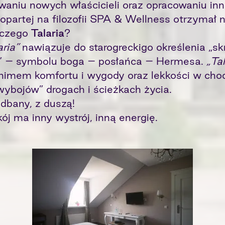
aniu nowych właścicieli oraz opracowaniu in
 opartej na filozofii SPA & Wellness otrzymał
aczego
Talaria
?
aria”
nawiązuje do starogreckigo określenia „sk
” – symbolu boga – posłańca – Hermesa.
„Ta
nimem komfortu i wygody oraz lekkości w cho
wybojów” drogach i ścieżkach życia.
adbany, z duszą!
ój ma inny wystrój, inną energię.