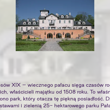
losów XIX – wiecznego pałacu sięga czasów ro
ch, właścicieli majątku od 1508 roku. To właśn
ono park, który otacza tę piękną posiadłość. D
stawami i zielenią 25- hektarowego parku Pała