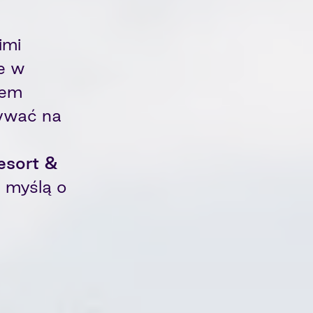
imi
ce w
rem
zywać na
esort &
 myślą o