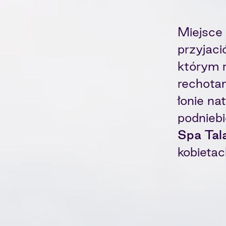
Miejsce
przyjaci
którym 
rechota
łonie na
podnieb
Spa Tala
kobietac