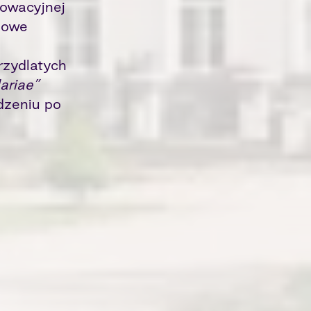
nowacyjnej
 nowe
rzydlatych
lariae”
dzeniu po