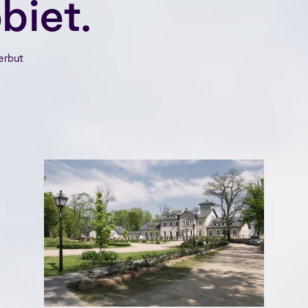
biet.
erbut