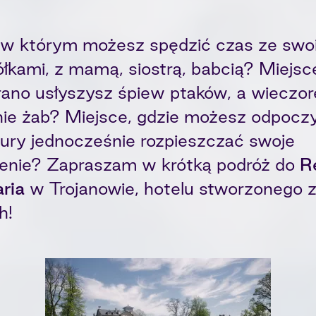
 w którym możesz spędzić czas ze swo
ółkami, z mamą, siostrą, babcią? Miejs
rano usłyszysz śpiew ptaków, a wieczo
nie żab? Miejsce, gdzie możesz odpoc
tury jednocześnie rozpieszczać swoje
ienie? Zapraszam w krótką podróż do
R
ria
w Trojanowie, hotelu stworzonego z
h!