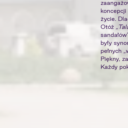
zaangażow
koncepcji
życie. Dl
Otóż
„Tal
sandałów
były syno
pełnych „
Piękny, z
Każdy pok