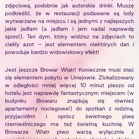
zdjęciową, podobnie jak autorskie drinki. Muszę
podkreślić, że w restauracji podawane są lody
wytwarzane na miejscu i są jednymi z najlepszych
jakie jadłam (a jadłam i jem nadal naprawdę
sporo!). Ten dym, który widzisz na zdjęciach to
ciekły azot – jest elementem niektórych dań i
powoduje bardzo widowiskowy efekt!
Jest jeszcze Browar Wiatr! Koniecznie musi stać
się elementem pobytu w Uniejowie. Zlokalizowany
w odległości mniej więcej 10 minut pieszo od
hotelu jest naprawdę fantastycznym miejscem (w
budynku Browaru znajdują się również
apartamenty noclegowe!) do spotkań z rodziną,
przyjaciółmi i oprócz świetnego piwa
rzemieślniczego ma też świetną kuchnię. W
Browarze Wiatr piwo warzą wyłącznie z