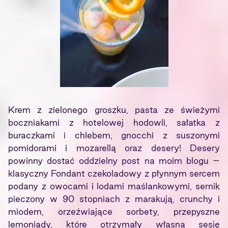
Krem z zielonego groszku, pasta ze świeżymi
boczniakami z hotelowej hodowli, sałatka z
buraczkami i chlebem, gnocchi z suszonymi
pomidorami i mozarellą oraz desery! Desery
powinny dostać oddzielny post na moim blogu –
klasyczny Fondant czekoladowy z płynnym sercem
podany z owocami i lodami maślankowymi, sernik
pieczony w 90 stopniach z marakują, crunchy i
miodem, orzeźwiające sorbety, przepyszne
lemoniady, które otrzymały własną sesję