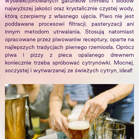
wyselekcjonowanych gatunków chmielu i słodów
najwyższej jakości oraz krystalicznie czystej wody,
którą czerpiemy z własnego ujęcia. Piwo nie jest
poddawane procesowi filtracji, pasteryzacji ani
innym metodom utrwalania. Stosują natomiast
opracowane przez piwowarów receptury, oparte na
najlepszych tradycjach piwnego rzemiosła. Oprócz
piwa i pizzy z pieca opalanego drewnem
koniecznie trzeba spróbować cytrynówki. Mocnej,
soczystej i wytwarzanej ze świeżych cytryn, ideał!